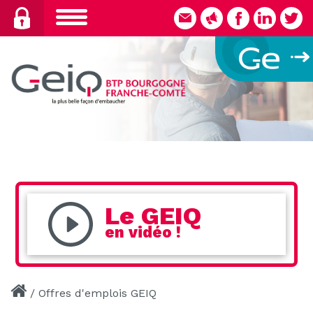
Skip
to
content
Le GEIQ
en vidéo !
/
Offres d'emplois GEIQ