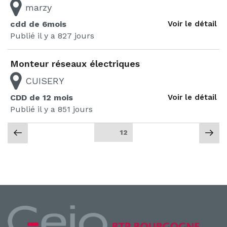
marzy
cdd de 6mois
Voir le détail
Publié il y a 827 jours
Monteur réseaux électriques
CUISERY
CDD de 12 mois
Voir le détail
Publié il y a 851 jours
Page
Pa
Page
12
précédente
sui