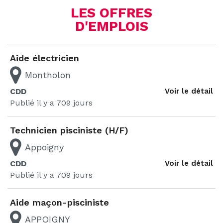
LES OFFRES
D'EMPLOIS
Pagination
Aide électricien
des
Montholon
publications
CDD
Voir le détail
Publié il y a 709 jours
Technicien pisciniste (H/F)
Appoigny
CDD
Voir le détail
Publié il y a 709 jours
Aide maçon-pisciniste
APPOIGNY