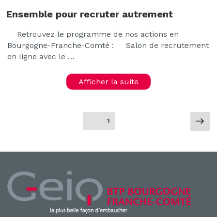
Ensemble pour recruter autrement
Retrouvez le programme de nos actions en
Bourgogne-Franche-Comté : Salon de recrutement
en ligne avec le …
Afficher la suite
Pagination
Pa
Page
1
sui
des
publications