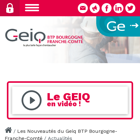
Skip
to
content
Le GEIQ
en vidéo !
/
Les Nouveautés du Geiq BTP Bourgogne-
Franche-Comté
/
Actualités