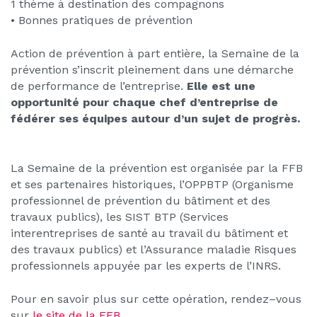
1 thème à destination des
c
ompagnons
•
Bonnes
pratiques de prévention
A
ction de préve
ntion à part entière, la Semaine
de la
p
révention s’inscrit
pleinement dans
une
démarche
de
performance
de l’entreprise.
Elle est une
opportunité pour chaque chef d’entreprise de
fédérer ses équipes
autour
d’un
sujet de progrès
.
La Semaine de la
p
révention
est organisée par la FFB
et ses pa
rtenaires
historiques, l’OPPBTP
(Organisme
professionnel de prévention du bâtiment
et des
travaux publics)
,
les SIST BTP (Services
interentreprises de santé au
travail du bâti
ment et
des travaux publics) et l
’A
ssurance maladie
Risques
professionnels
appuyée par les experts de l’INRS.
Pour en savoir plus
sur cette opération
, rendez
–
vous
sur
le site de la FFB