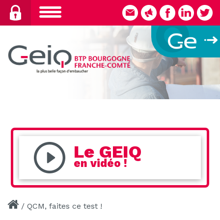
Skip
to
content
Le GEIQ
en vidéo !
/
QCM, faites ce test !