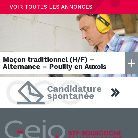
VOIR TOUTES LES ANNONCES
+
+
+
Monteur Réseaux électriques
Maçon traditionnel (H/F) –
Couvreur (H/F) – Alternance –
(H/F) – Alternance – Dijon
Alternance – Pouilly en Auxois
Arceau (proche Dijon)
Candidature
spontanée