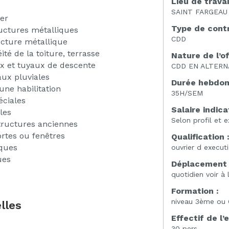
Lieu de travai
SAINT FARGEAU
er
Type de contr
ructures métalliques
CDD
ucture métallique
éité de la toiture, terrasse
Nature de l’of
ux et tuyaux de descente
CDD EN ALTERN
aux pluviales
Durée hebdoma
une habilitation
35H/SEM
éciales
Salaire indicat
les
Selon profil et 
ructures anciennes
ortes ou fenêtres
Qualification 
iques
ouvrier d execut
ues
Déplacement 
quotidien voir à
Formation :
niveau 3ème ou
lles
Effectif de l’
30 pers