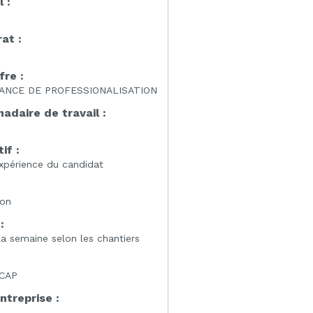
l :
at :
fre :
ANCE DE PROFESSIONALISATION
daire de travail :
if :
expérience du candidat
:
ion
:
 la semaine selon les chantiers
 CAP
entreprise :