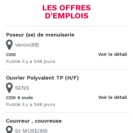
LES OFFRES
D'EMPLOIS
Pagination
Poseur (se) de menuiserie
des
Veron(89)
publications
CDD
Voir le détail
Publié il y a 548 jours
Ouvrier Polyvalent TP (H/F)
SENS
CDD 6 mois
Voir le détail
Publié il y a 548 jours
Couvreur , couvreuse
St MORE(89)