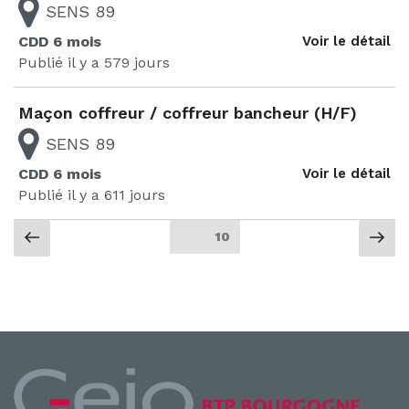
SENS 89
CDD 6 mois
Voir le détail
Publié il y a 579 jours
Maçon coffreur / coffreur bancheur (H/F)
SENS 89
CDD 6 mois
Voir le détail
Publié il y a 611 jours
Page
Pa
Page
10
précédente
sui