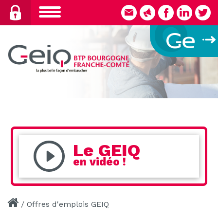
Skip
to
content
Le GEIQ
en vidéo !
/
Offres d'emplois GEIQ