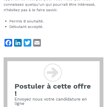
connaissez quelqu’un qui pourrait être intéressé,
n’hésitez pas à le faire savoir.
Permis B souhaité.
Débutant accepté.
F
Li
T
E
a
n
w
m
c
k
itt
ai
e
e
er
l
b
dI
o
n
Postuler à cette offre
o
!
k
Envoyez nous votre candidature en
ligne