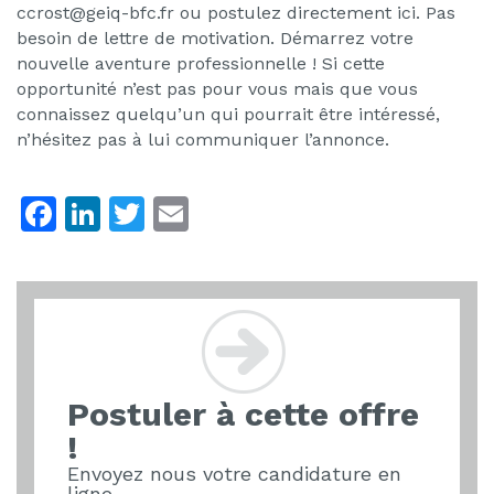
ccrost@geiq-bfc.fr ou postulez directement ici. Pas
besoin de lettre de motivation. Démarrez votre
nouvelle aventure professionnelle ! Si cette
opportunité n’est pas pour vous mais que vous
connaissez quelqu’un qui pourrait être intéressé,
n’hésitez pas à lui communiquer l’annonce.
F
Li
T
E
a
n
w
m
c
k
itt
ai
e
e
er
l
b
dI
o
n
Postuler à cette offre
o
!
k
Envoyez nous votre candidature en
ligne