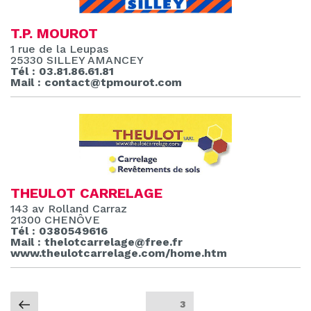
T.P. MOUROT
1 rue de la Leupas
25330 SILLEY AMANCEY
Tél : 03.81.86.61.81
Mail : contact@tpmourot.com
THEULOT CARRELAGE
143 av Rolland Carraz
21300 CHENÔVE
Tél : 0380549616
Mail : thelotcarrelage@free.fr
www.theulotcarrelage.com/home.htm
Pagination
Page
Page
3