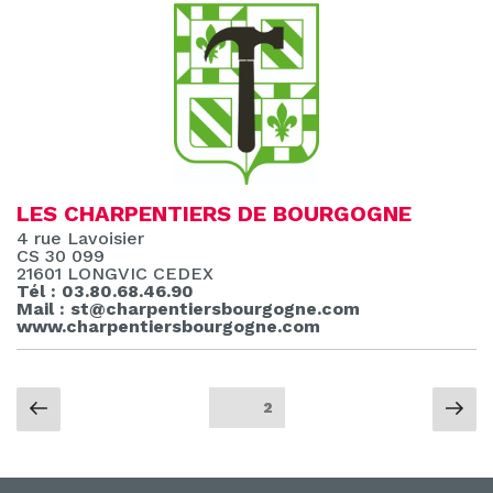
LES CHARPENTIERS DE BOURGOGNE
4 rue Lavoisier
CS 30 099
21601 LONGVIC CEDEX
Tél : 03.80.68.46.90
Mail : st@charpentiersbourgogne.com
www.charpentiersbourgogne.com
Pagination
Page
Pa
Page
2
précédente
sui
des
publications