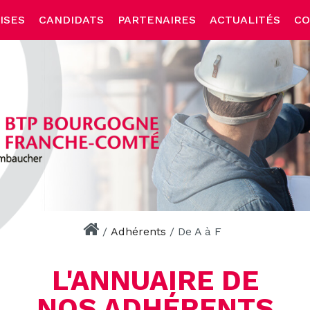
ISES
CANDIDATS
PARTENAIRES
ACTUALITÉS
CO
/
Adhérents
/
De A à F
L'ANNUAIRE DE
NOS ADHÉRENTS