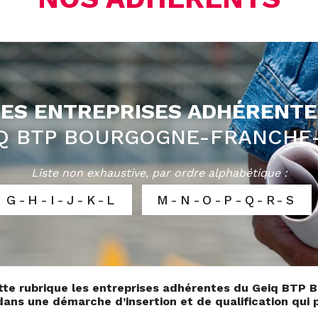
LES ENTREPRISES ADHÉRENTE
IQ BTP BOURGOGNE-FRANCHE
Liste non exhaustive, par ordre alphabétique :
G-H-I-J-K-L
M-N-O-P-Q-R-S
te rubrique les entreprises adhérentes du Geiq BTP
s une démarche d’insertion et de qualification qui pa