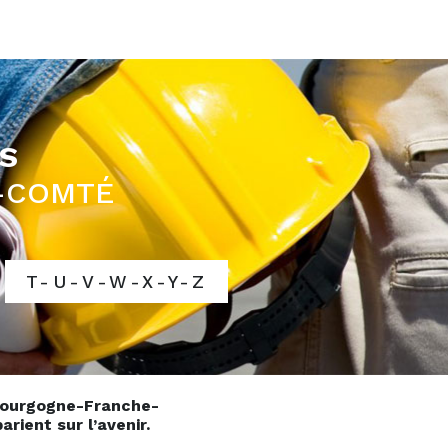
S
-COMTÉ
T-U-V-W-X-Y-Z
 Bourgogne-Franche-
rient sur l’avenir.