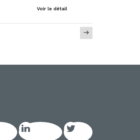
Voir le détail
Page
suivante
acebook
LinkedIn GEIQ
Twitter