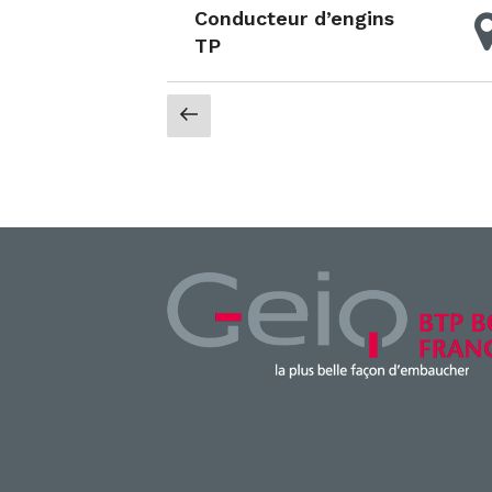
Conducteur d’engins
TP
Pagination
Page
précédente
des
publications