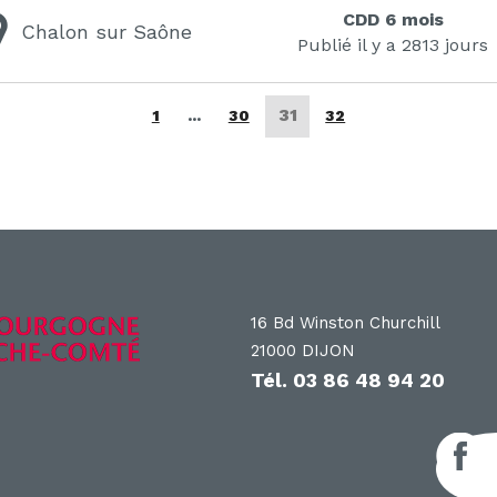
CDD 6 mois
Chalon sur Saône
Publié il y a 2813 jours
Page
Page
Page
31
Page
1
…
30
32
16 Bd Winston Churchill
21000 DIJON
Tél.
03 86 48 94 20
F