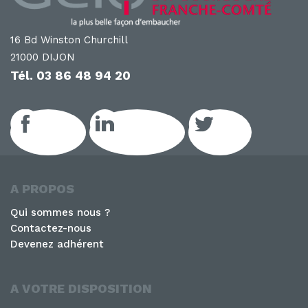
b
dI
o
n
o
16 Bd Winston Churchill
21000 DIJON
k
Tél.
03 86 48 94 20
Facebook
LinkedIn GEIQ
Twitter
A PROPOS
Qui sommes nous ?
Contactez-nous
Devenez adhérent
A VOTRE DISPOSITION