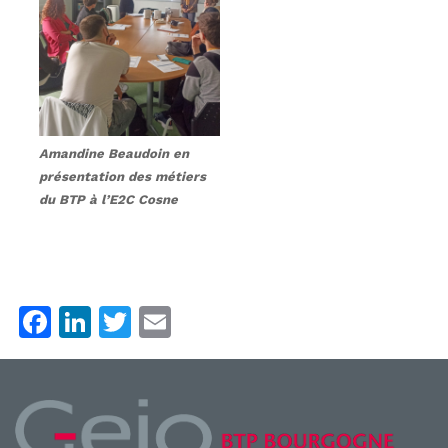
Amandine Beaudoin en
présentation des métiers
du BTP à l’E2C Cosne
F
Li
T
E
a
n
w
m
c
k
itt
ai
e
e
er
l