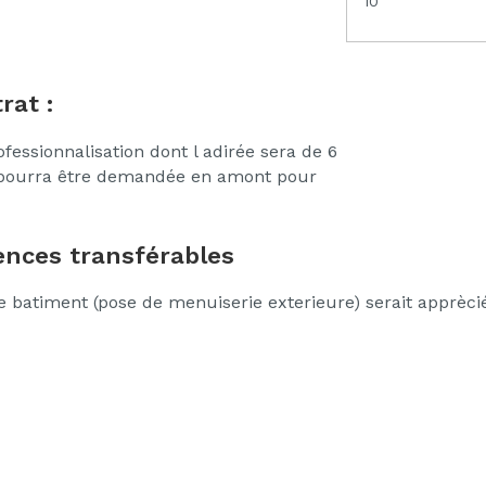
10
rat :
fessionnalisation dont l adirée sera de 6
 pourra être demandée en amont pour
nces transférables
 batiment (pose de menuiserie exterieure) serait apprèci