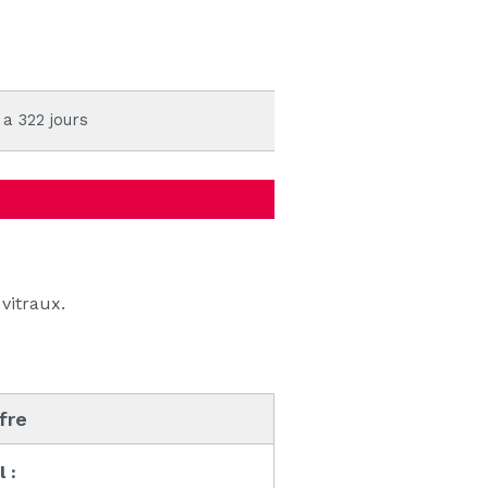
 a 322 jours
vitraux.
ffre
l :