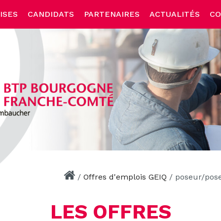
ISES
CANDIDATS
PARTENAIRES
ACTUALITÉS
CO
/
Offres d'emplois GEIQ
/
poseur/pos
LES OFFRES