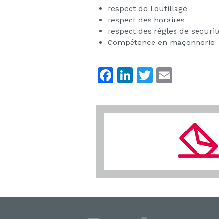
respect de l outillage
respect des horaires
respect des régles de sécurit
Compétence en maçonnerie
F
Li
T
E
a
n
w
m
c
k
itt
ai
e
e
er
l
b
dI
o
n
o
k