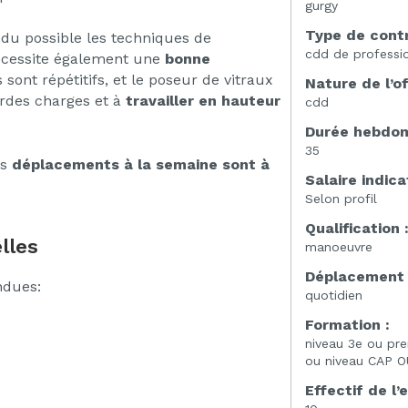
gurgy
Type de contr
 du possible les techniques de
cdd de professio
nécessite également une
bonne
s sont répétitifs, et le poseur de vitraux
Nature de l’of
rdes charges et à
travailler en hauteur
cdd
Durée hebdoma
35
es
déplacements à la semaine sont à
Salaire indicat
Selon profil
Qualification 
lles
manoeuvre
Déplacement 
ndues:
quotidien
Formation :
niveau 3e ou pr
ou niveau CAP 
Effectif de l’