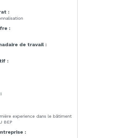
at :
nnalisation
fre :
daire de travail :
if :
:
:
emière experience dans le bâtiment
OU BEP
entreprise :