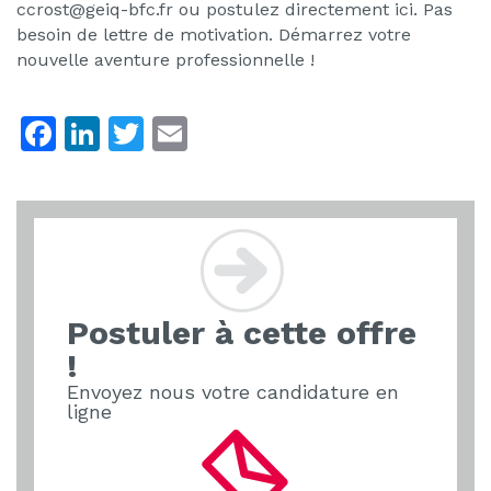
ccrost@geiq-bfc.fr ou postulez directement ici. Pas
besoin de lettre de motivation. Démarrez votre
nouvelle aventure professionnelle !
F
Li
T
E
a
n
w
m
c
k
itt
ai
e
e
er
l
b
dI
o
n
Postuler à cette offre
o
!
k
Envoyez nous votre candidature en
ligne