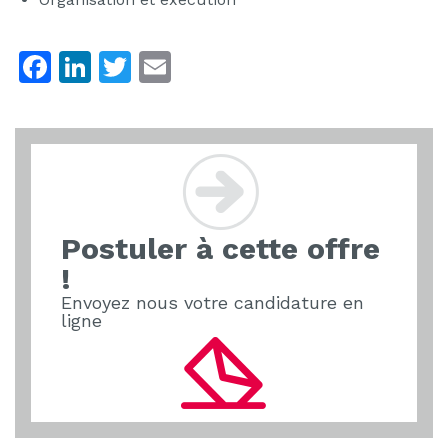
F
Li
T
E
a
n
w
m
c
k
itt
ai
e
e
er
l
b
dI
o
n
Postuler à cette offre
o
!
k
Envoyez nous votre candidature en
ligne