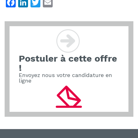
F
Li
T
E
a
n
w
m
c
k
itt
ai
e
e
er
l
b
dI
o
n
Postuler à cette offre
o
!
k
Envoyez nous votre candidature en
ligne