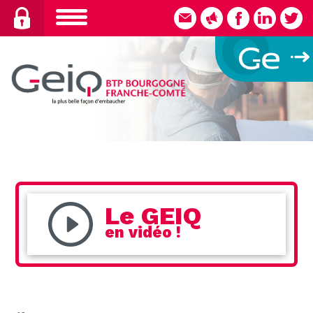
Skip
to
content
Le GEIQ
en vidéo !