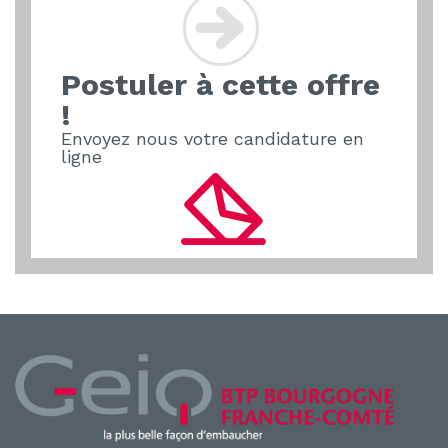
b
dI
o
n
Postuler à cette offre
o
!
k
Envoyez nous votre candidature en
ligne