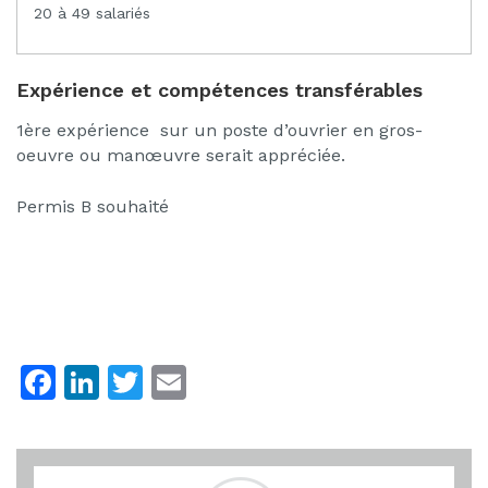
20 à 49 salariés
Expérience et compétences transférables
1ère expérience sur un poste d’ouvrier en gros-
oeuvre ou manœuvre serait appréciée.
Permis B souhaité
F
Li
T
E
a
n
w
m
c
k
itt
ai
e
e
er
l