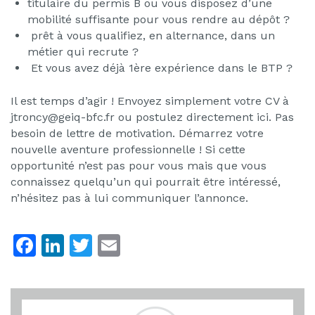
titulaire du permis B ou vous disposez d’une
mobilité suffisante pour vous rendre au dépôt ?
prêt à vous qualifiez, en alternance, dans un
métier qui recrute ?
Et vous avez déjà 1ère expérience dans le BTP ?
Il est temps d’agir ! Envoyez simplement votre CV à
jtroncy@geiq-bfc.fr ou postulez directement ici. Pas
besoin de lettre de motivation. Démarrez votre
nouvelle aventure professionnelle ! Si cette
opportunité n’est pas pour vous mais que vous
connaissez quelqu’un qui pourrait être intéressé,
n’hésitez pas à lui communiquer l’annonce.
F
Li
T
E
a
n
w
m
c
k
itt
ai
e
e
er
l