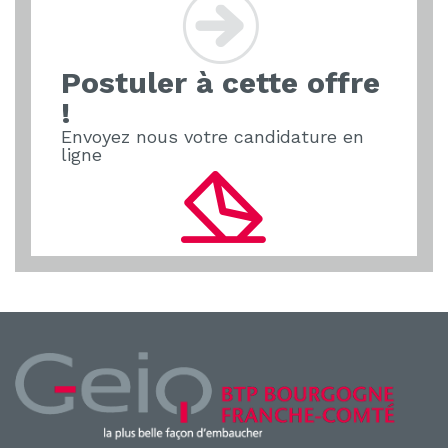
b
dI
o
n
Postuler à cette offre
o
!
k
Envoyez nous votre candidature en
ligne