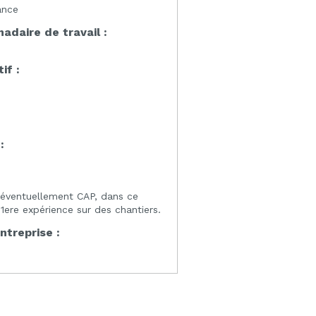
ance
daire de travail :
if :
:
:
éventuellement CAP, dans ce
ere expérience sur des chantiers.
entreprise :