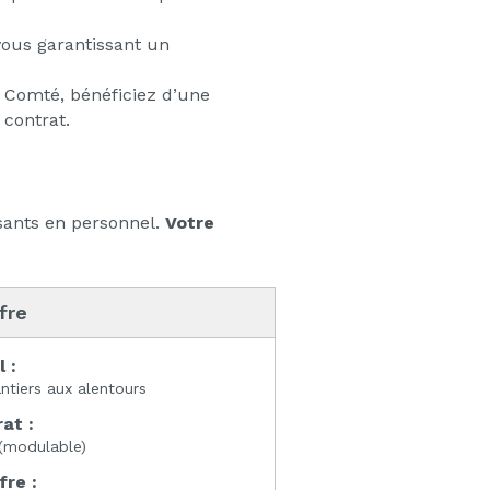
vous garantissant un
 Comté, bénéficiez d’une
 contrat.
sants en personnel.
Votre
ffre
l :
ntiers aux alentours
at :
(modulable)
fre :