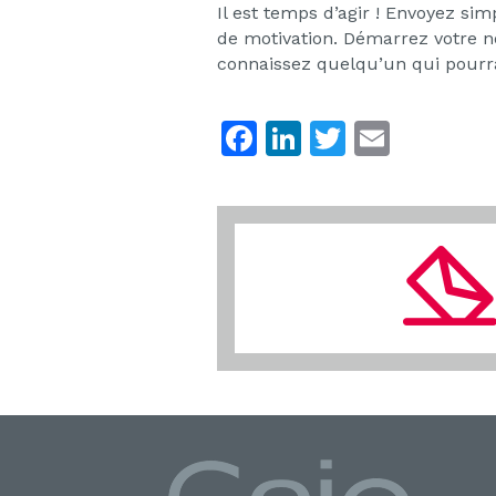
Il est temps d’agir ! Envoyez si
de motivation. Démarrez votre no
connaissez quelqu’un qui pourrait
F
Li
T
E
a
n
w
m
c
k
itt
ai
e
e
er
l
b
dI
o
n
o
k