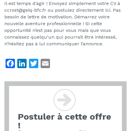
Il est temps d’agir ! Envoyez simplement votre CV à
ccrost@geiq-bfc.fr ou postulez directement ici. Pas
besoin de lettre de motivation. Démarrez votre
nouvelle aventure professionnelle ! Si cette
opportunité n’est pas pour vous mais que vous
connaissez quelqu’un qui pourrait être intéressé,
n’hésitez pas à lui communiquer l’annonce.
F
Li
T
E
a
n
w
m
c
k
itt
ai
e
e
er
l
b
dI
o
n
Postuler à cette offre
o
!
k