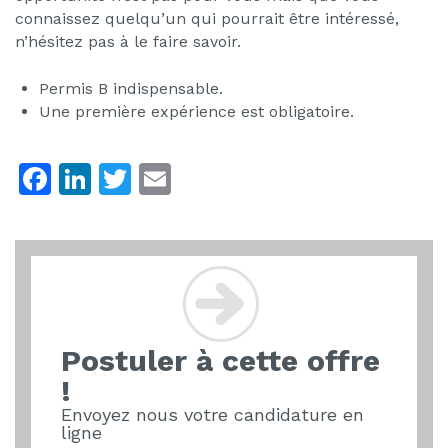
connaissez quelqu’un qui pourrait être intéressé,
n’hésitez pas à le faire savoir.
Permis B indispensable.
Une première expérience est obligatoire.
F
Li
T
E
a
n
w
m
c
k
itt
ai
e
e
er
l
b
dI
o
n
Postuler à cette offre
o
!
k
Envoyez nous votre candidature en
ligne