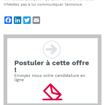
n’hésitez pas à lui communiquer l’annonce.
F
Li
T
E
a
n
w
m
c
k
itt
ai
e
e
er
l
b
dI
o
n
Postuler à cette offre
o
!
k
Envoyez nous votre candidature en
ligne