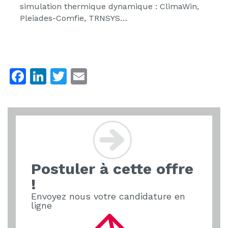
simulation thermique dynamique : ClimaWin,
Pleiades-Comfie, TRNSYS…
F
Li
T
E
a
n
w
m
c
k
itt
ai
e
e
er
l
b
dI
o
n
Postuler à cette offre
o
!
k
Envoyez nous votre candidature en
ligne