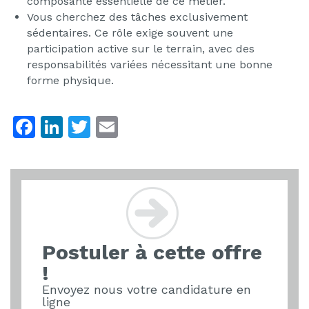
composante essentielle de ce métier.
Vous cherchez des tâches exclusivement
sédentaires. Ce rôle exige souvent une
participation active sur le terrain, avec des
responsabilités variées nécessitant une bonne
forme physique.
F
Li
T
E
a
n
w
m
c
k
itt
ai
e
e
er
l
b
dI
o
n
Postuler à cette offre
o
!
k
Envoyez nous votre candidature en
ligne