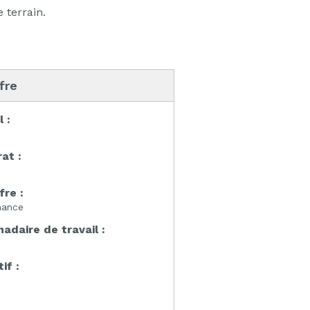
 terrain.
ffre
l :
at :
fre :
nance
daire de travail :
if :
: