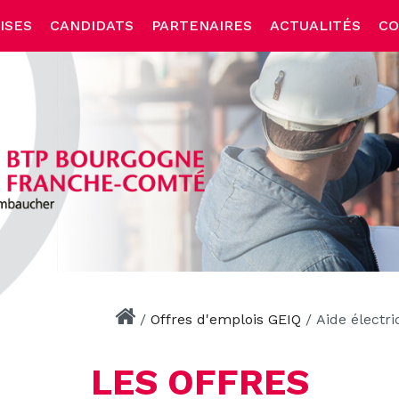
ISES
CANDIDATS
PARTENAIRES
ACTUALITÉS
CO
/
Offres d'emplois GEIQ
/
Aide électri
LES OFFRES