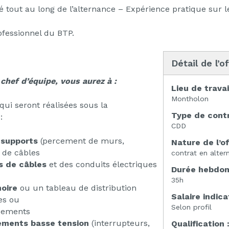
out au long de l’alternance – Expérience pratique sur le
ofessionnel du BTP.
Détail de l’o
chef d’équipe, vous aurez à :
Lieu de travai
Montholon
 qui seront réalisées sous la
Type de contr
:
CDD
 supports
(percement de murs,
Nature de l’of
 de câbles
contrat en alter
s de câbles
et des conduits électriques
Durée hebdoma
35h
moire
ou un tableau de distribution
Salaire indicat
es ou
Selon profil
ipements
pements basse tension
(interrupteurs,
Qualification 