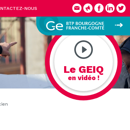
NTACTEZ-NOUS
Le GEIQ
en vidéo !
cien