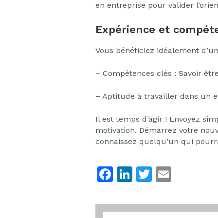
en entreprise pour valider l’orie
Expérience et compéte
Vous bénéficiez idéalement d’un
– Compétences clés : Savoir êtr
– Aptitude à travailler dans un
Il est temps d’agir ! Envoyez si
motivation. Démarrez votre nouve
connaissez quelqu’un qui pourrai
F
Li
T
E
a
n
w
m
c
k
itt
ai