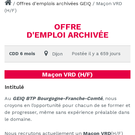
/
Offres d'emplois archivées GEIQ
/
Maçon VRD
(H/F)
OFFRE
D'EMPLOI ARCHIVÉE
CDD 6 mois
Postée il y a 659 jours
Dijon
Maçon VRD (H/F)
Intitulé
Au
GEIQ BTP Bourgogne-Franche-Comté
, nous
croyons en l’opportunité pour chacun de se former et
de progresser, même sans expérience préalable dans
le domaine.
Nous recrutons actuellement un
Maçon VRD
(H/F)