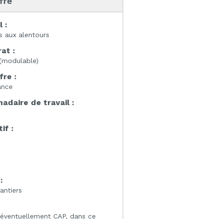
ffre
l :
rs aux alentours
at :
(modulable)
fre :
ance
daire de travail :
if :
:
:
antiers
éventuellement CAP, dans ce