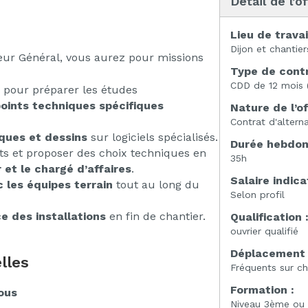
Détail de l’o
Lieu de travai
Dijon et chantie
teur Général, vous aurez pour missions
Type de contr
CDD de 12 mois 
pour préparer les études
oints techniques spécifiques
Nature de l’of
Contrat d'altern
ques et dessins
sur logiciels spécialisés.
Durée hebdoma
s et proposer des choix techniques en
35h
 et le chargé d’affaires
.
Salaire indicat
 les équipes terrain
tout au long du
Selon profil
e des installations
en fin de chantier.
Qualification 
ouvrier qualifié
Déplacement 
lles
Fréquents sur ch
Formation :
ous
Niveau 3ème ou 