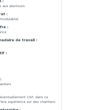
l :
rs aux alentours
at :
modulable)
fre :
ance
daire de travail :
if :
:
:
antiers
éventuellement CAP, dans ce
ere expérience sur des chantiers.
entreprise :