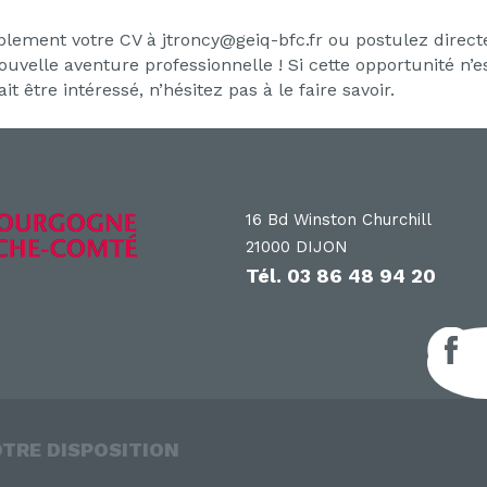
mplement votre CV à jtroncy@geiq-bfc.fr ou postulez directe
uvelle aventure professionnelle ! Si cette opportunité n’
 être intéressé, n’hésitez pas à le faire savoir.
16 Bd Winston Churchill
21000 DIJON
Tél.
03 86 48 94 20
F
OTRE DISPOSITION