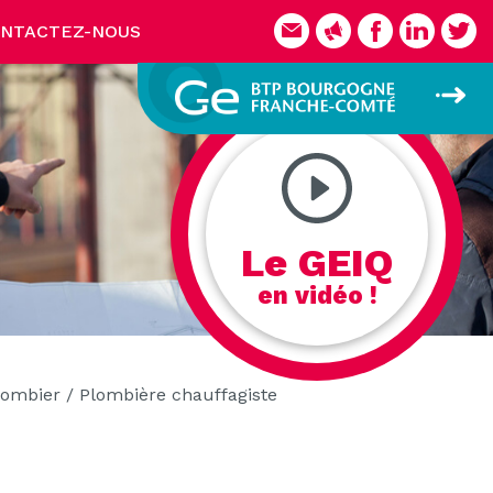
NTACTEZ-NOUS
Le GEIQ
en vidéo !
lombier / Plombière chauffagiste