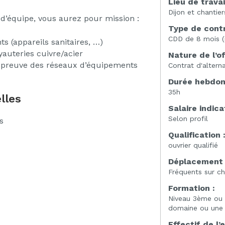
Lieu de travai
Dijon et chantie
 d’équipe, vous aurez pour mission :
Type de contr
CDD de 8 mois (
s (appareils sanitaires, …)
auteries cuivre/acier
Nature de l’of
 épreuve des réseaux d’équipements
Contrat d'altern
Durée hebdoma
35h
lles
Salaire indicat
Selon profil
s
Qualification 
ouvrier qualifié
Déplacement 
Fréquents sur ch
Formation :
Niveau 3ème ou 
domaine ou une 1
Effectif de l’