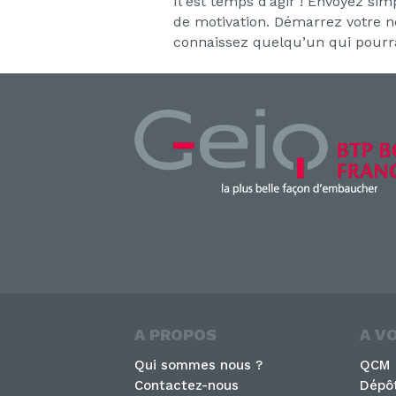
Il est temps d’agir ! Envoyez si
de motivation. Démarrez votre no
connaissez quelqu’un qui pourra
A PROPOS
A V
Qui sommes nous ?
QCM
Contactez-nous
Dépôt