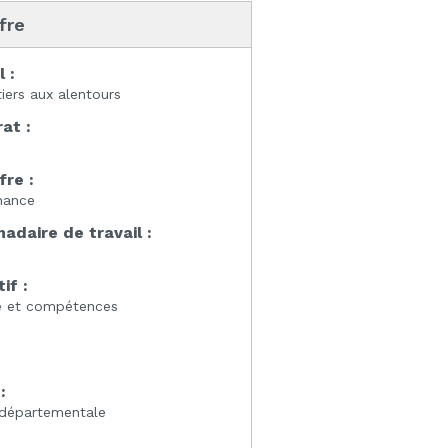
ffre
l :
iers aux alentours
at :
fre :
nance
daire de travail :
if :
e et compétences
:
:
 départementale