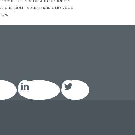
ment ici. Pas besoin de lettre
est pas pour vous mais que vous
nce.
acebook
LinkedIn GEIQ
Twitter