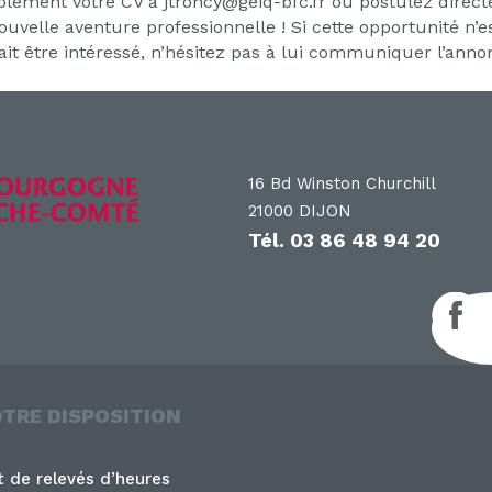
mplement votre CV à jtroncy@geiq-bfc.fr ou postulez directe
uvelle aventure professionnelle ! Si cette opportunité n’
it être intéressé, n’hésitez pas à lui communiquer l’anno
16 Bd Winston Churchill
21000 DIJON
Tél.
03 86 48 94 20
F
OTRE DISPOSITION
 de relevés d’heures