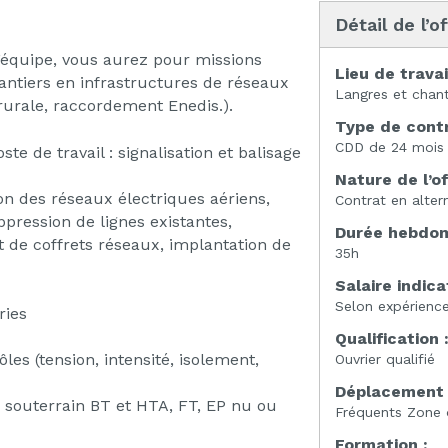
Détail de l’o
d’équipe, vous aurez pour missions
Lieu de travai
hantiers en infrastructures de réseaux
Langres et chant
n rurale, raccordement Enedis.).
Type de contr
CDD de 24 mois
te de travail : signalisation et balisage
Nature de l’of
ion des réseaux électriques aériens,
Contrat en alter
ppression de lignes existantes,
Durée hebdoma
de coffrets réseaux, implantation de
35h
Salaire indicat
Selon expérienc
ries
Qualification 
les (tension, intensité, isolement,
Ouvrier qualifié
Déplacement 
/ souterrain BT et HTA, FT, EP nu ou
Fréquents Zone
Formation :