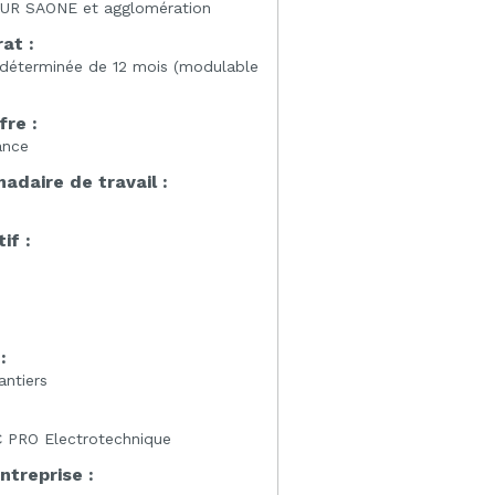
UR SAONE et agglomération
at :
 déterminée de 12 mois (modulable
fre :
ance
daire de travail :
if :
:
é
:
antiers
 PRO Electrotechnique
entreprise :