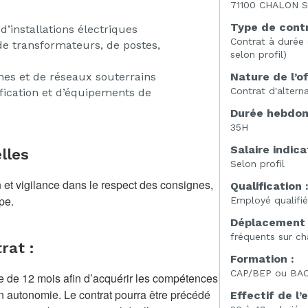
71100 CHALON S
Type de contr
 d’installations électriques
Contrat à durée
de transformateurs, de postes,
selon profil)
nnes et de réseaux souterrains
Nature de l’of
Contrat d'altern
rification et d’équipements de
Durée hebdoma
35H
Salaire indicat
lles
Selon profil
n et vigilance dans le respect des consignes,
Qualification 
pe.
Employé qualifi
Déplacement 
fréquents sur ch
rat :
Formation :
CAP/BEP ou BAC
e de 12 mois afin d’acquérir les compétences
en autonomie. Le contrat pourra être précédé
Effectif de l’