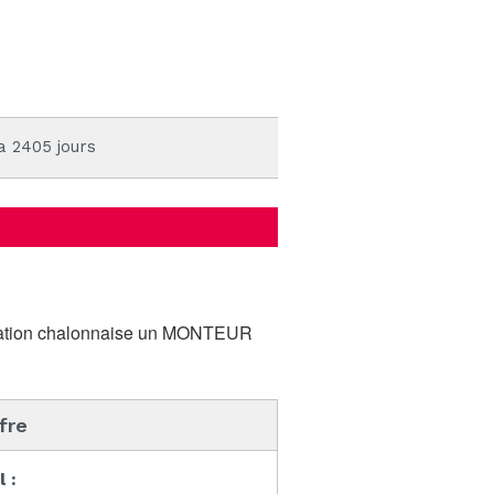
 a 2405 jours
ération chalonnaise un MONTEUR
ffre
l :