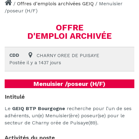
/
Offres d'emplois archivées GEIQ
/
Menuisier
/poseur (H/F)
OFFRE
D'EMPLOI ARCHIVÉE
CDD
CHARNY OREE DE PUISAYE
Postée il y a 1437 jours
Menuisier /poseur (H/F)
Intitulé
Le
GEIQ BTP Bourgogne
recherche pour l’un de ses
adhérents, un(e) Menuisier(ère) poseur(se) pour le
secteur de Charny orée de Puisaye(89).
Activités du poste