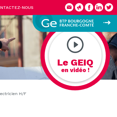
NTACTEZ-NOUS
Le GEIQ
en vidéo !
lectricien H/F