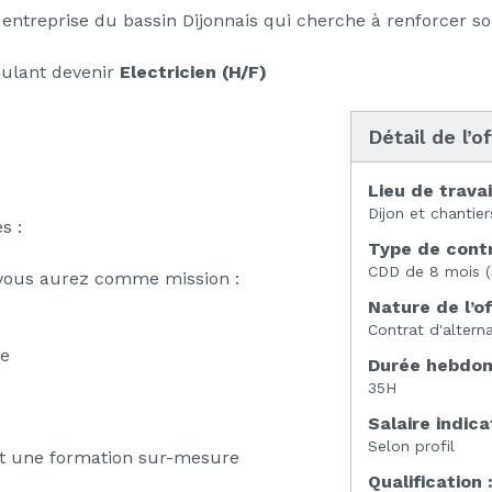
entreprise du bassin Dijonnais qui cherche à renforcer so
ulant devenir
Electricien (H/F)
Détail de l’o
Lieu de travai
Dijon et chantie
s :
Type de contr
CDD de 8 mois (
, vous aurez comme mission :
Nature de l’of
Contrat d'altern
re
Durée hebdoma
35H
Salaire indicat
Selon profil
nt une formation sur-mesure
Qualification 