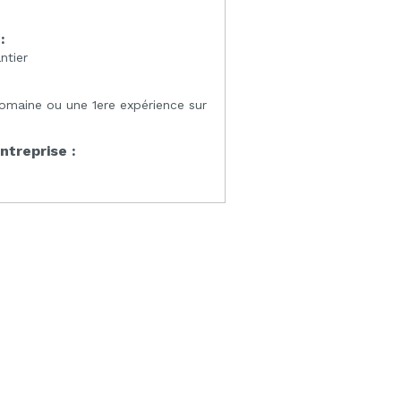
:
ntier
omaine ou une 1ere expérience sur
entreprise :