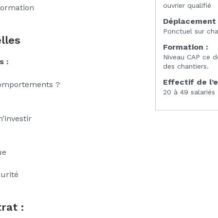
ouvrier qualifié
formation
Déplacement 
Ponctuel sur cha
lles
Formation :
Niveau CAP ce d
s :
des chantiers.
Effectif de l’
comportements ?
20 à 49 salariés
’investir
ue
urité
rat :