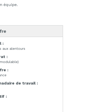
n équipe.
ffre
l :
rs aux alentours
at :
modulable)
fre :
ance
daire de travail :
if :
: