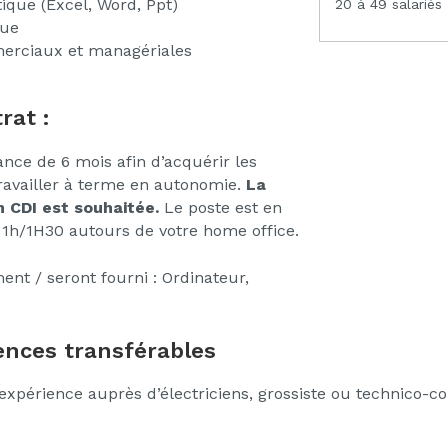
atique (Excel, Word, Ppt)
20 à 49 salariés
que
merciaux et managériales
rat :
nce de 6 mois afin d’acquérir les
availler à terme en autonomie.
La
n CDI est souhaitée.
Le poste est en
1h/1H30 autours de votre home office.
ent / seront fourni : Ordinateur,
nces transférables
expérience auprès d’électriciens, grossiste ou technico-c