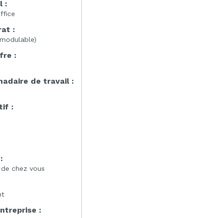
l :
ffice
at :
modulable)
fre :
daire de travail :
if :
:
:
s de chez vous
nt
entreprise :