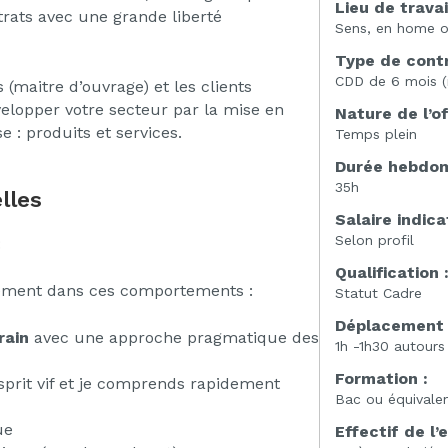
Lieu de travai
trats avec une grande liberté
Sens, en home o
Type de contr
CDD de 6 mois (
 (maitre d’ouvrage) et les clients
évelopper votre secteur par la mise en
Nature de l’of
e : produits et services.
Temps plein
Durée hebdoma
35h
lles
Salaire indicat
Selon profil
:
Qualification 
rement dans ces comportements :
Statut Cadre
Déplacement 
rain
avec une approche pragmatique des
1h -1h30 autour
Formation :
sprit vif et je comprends rapidement
Bac ou équivale
ue
Effectif de l’