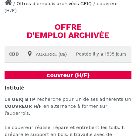
/
Offres d'emplois archivées GEIQ
/
couvreur
(H/F)
OFFRE
D'EMPLOI ARCHIVÉE
CDD
Postée il y a 1535 jours
AUXERRE (89)
couvreur (H/F)
Intitulé
Le
GEIQ BTP
recherche pour un de ses adhérents un
COUVREUR H/F
en alternance à former sur
l’auxerrois.
Le couvreur réalise, répare et entretient les toits. Il
prépare le support en bois, il travaille avec de