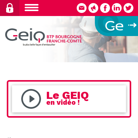
Skip
to
content
Le GEIQ
en vidéo !