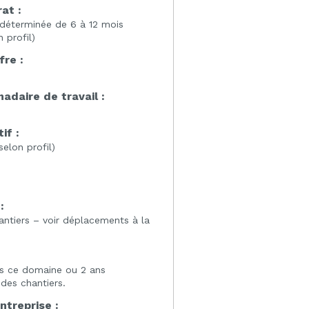
at :
 déterminée de 6 à 12 mois
 profil)
fre :
daire de travail :
if :
selon profil)
:
:
antiers – voir déplacements à la
s ce domaine ou 2 ans
 des chantiers.
entreprise :