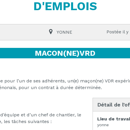
D'EMPLOIS
Postée il y
YONNE
MACON(NE)VRD
 pour l’un de ses adhérents, un(e) maçon(ne) VDR expéri
sénonais, pour un contrat à durée déterminée.
Détail de l’o
d’équipe et d’un chef de chantier, le
Lieu de travai
 les tâches suivantes :
yonne