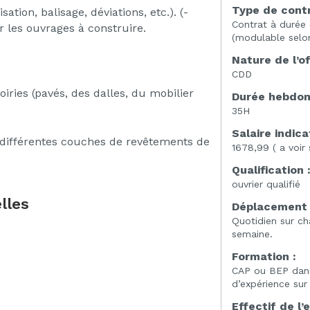
Type de contr
ation, balisage, déviations, etc.). (-
Contrat à durée
 les ouvrages à construire.
(modulable selon
Nature de l’of
CDD
iries (pavés, des dalles, du mobilier
Durée hebdoma
35H
Salaire indicat
 différentes couches de revêtements de
1678,99 ( a voir 
Qualification 
ouvrier qualifié
lles
Déplacement 
Quotidien sur ch
semaine.
Formation :
CAP ou BEP dan
d’expérience sur
Effectif de l’