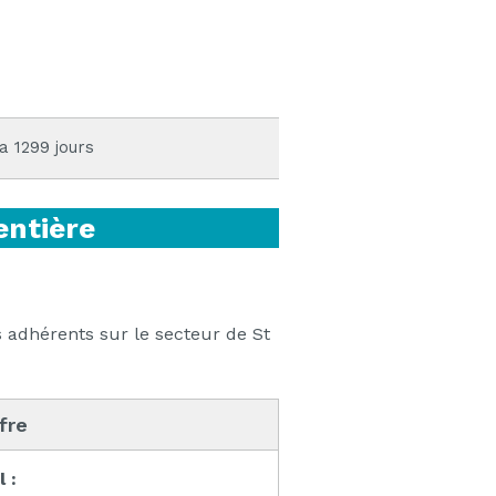
 a 1299 jours
entière
adhérents sur le secteur de St
ffre
l :