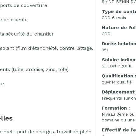
SAINT BENIN D'
pports de couverture
Type de contr
CDD 6 mois
ne charpente
Nature de l’of
 la sécurité du chantier
CDD
Durée hebdoma
olant (film d’étanchéité, contre lattage,
35H
Salaire indicat
SELON PROFIL
nts (tuile, ardoise, zinc, tôle)
Qualification 
ouvrier qualifié
re
Déplacement 
Fréquents sur ch
Formation :
Niveau 3ème ou 
lles
domaine ou une 1
Effectif de l’
rmet : port de charges, travail en plein