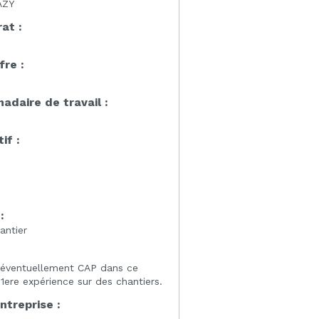
AZY
at :
fre :
daire de travail :
if :
:
:
antier
éventuellement CAP dans ce
ere expérience sur des chantiers.
entreprise :