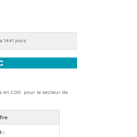
 a 1441 jours
C
cs en CDD pour le secteur de
ffre
l :