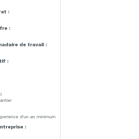
at :
fre :
daire de travail :
if :
:
:
antier
xperience d'un an minimum
entreprise :