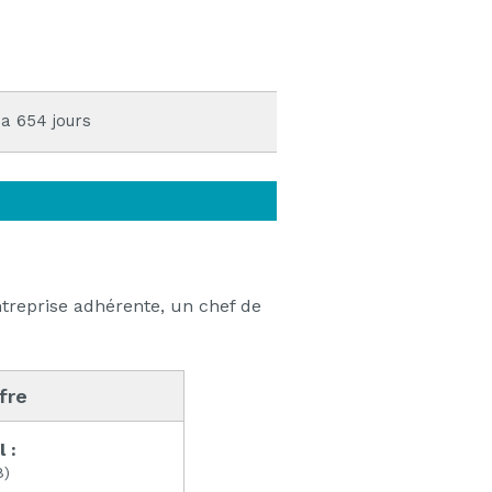
 a 654 jours
reprise adhérente, un chef de
ffre
l :
8)