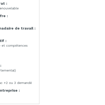
at :
enouvelable
fre :
daire de travail :
if :
e et compétences
:
:
rtemental)
ac +2 ou 3 demandé
entreprise :