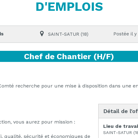
D'EMPLOIS
is
Postée il y
SAINT-SATUR (18)
Chef de Chantier (H/F)
mté recherche pour une mise à disposition dans une ent
Détail de l’o
ction, vous aurez pour mission :
Lieu de travai
SAINT-SATUR (1
ai, qualité, sécurité et économiques de