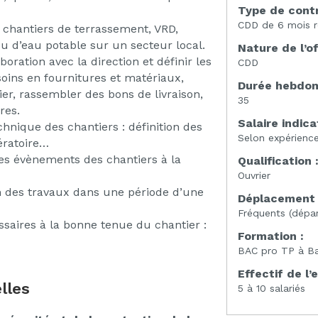
Type de contr
CDD de 6 mois r
chantiers de terrassement, VRD,
u d’eau potable sur un secteur local.
Nature de l’of
boration avec la direction et définir les
CDD
soins en fournitures et matériaux,
Durée hebdoma
ier, rassembler des bons de livraison,
35
res.
Salaire indicat
chnique des chantiers : définition des
Selon expérienc
ratoire…
es évènements des chantiers à la
Qualification 
Ouvrier
ion des travaux dans une période d’une
Déplacement 
Fréquents (dépa
ssaires à la bonne tenue du chantier :
Formation :
BAC pro TP à B
Effectif de l’
lles
5 à 10 salariés