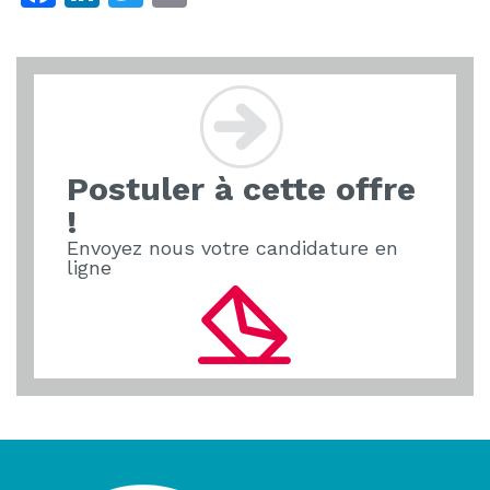
a
n
w
m
c
k
itt
ai
e
e
er
l
b
dI
o
n
Postuler à cette offre
o
!
k
Envoyez nous votre candidature en
ligne