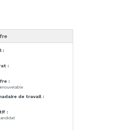
ffre
l :
at :
fre :
enouvelable
daire de travail :
if :
candidat
: