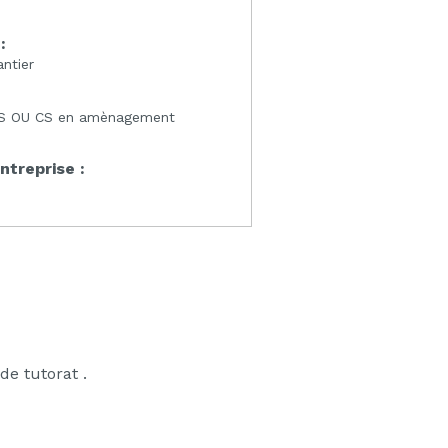
:
antier
S OU CS en amènagement
entreprise :
e tutorat .